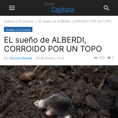
Análisis y Economía
EL sueño de ALBERDI, CORROIDO POR UN TOPO
Análisis y Economía
EL sueño de ALBERDI,
CORROIDO POR UN TOPO
352
0
By
Horacio Rovelli
-
30 diciembre, 2024