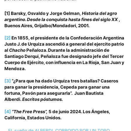
[1]
Barsky, Osvaldo y Jorge Gelman,
Historia del agro
argentino. Desde la conquista hasta fines del siglo XX
,
Buenos Aires, Grijalbo/Mondadori, 2001.
[2]
En 1855, el presidente de la Confederación Argentina
Justo J. de Urquiza ascendió a general del ejercito patrio
al
Chacho
Peñaloza. Durante la administración de
Santiago Derqui, Peñaloza fue designado jefe del Tercer
Cuerpo de Ejército, con influencia en La Rioja, San Juan y
Mendoza.
[3]
“¿Para que ha dado Urquiza tres batallas? Caseros
para ganar la presidencia, Cepeda para ganar una
fortuna, Pavón para asegurarla”. Juan Bautista
Alberdi.
Escritos póstumos.
[4]
“The Free Press”,
5 de junio 2024. Los Ángeles,
California, Estados Unidos.
EL sueño de ALBERDI, CORROIDO POR UN TOPO