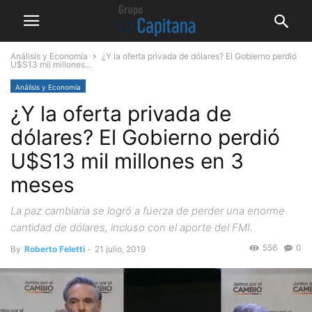
Análisis y Economía
¿Y la oferta privada de dólares? El Gobierno perdió
U$S13 mil millones...
Análisis y Economía
¿Y la oferta privada de
dólares? El Gobierno perdió
U$S13 mil millones en 3
meses
La paz cambiaria se logró a fuerza de perder una enorme
cantidad de dólares, incluso con el aporte del FMI.
556
0
By
Roberto Feletti
-
21 julio, 2019