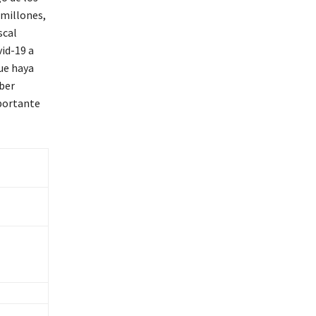
 millones,
scal
vid-19 a
ue haya
ber
mportante