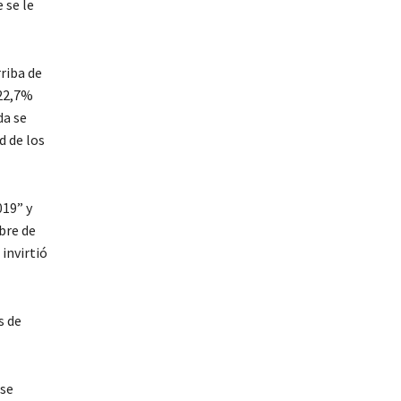
 se le
riba de
 22,7%
da se
d de los
019” y
bre de
invirtió
s de
 se