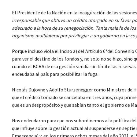
El Presidente de la Nación en la inauguración de las sesiones 
irresponsable que obtuvo un crédito otorgado en su favor po
adecuado a la hora de su renegociación. Tanta mala fe de los
organismo multilateral por privilegiar a un gobierno en la 
Porque incluso viola el Inciso a) del Artículo 6°del Convenio
para ver el destino de los fondos y, no solo no se hizo, sin
cuando el BCRA de esa gestión vendía sin límite las reservas
endeudaba al país para posibilitar la fuga.
Nicolás Dujovne y Adolfo Sturzenegger como Ministros de 
que el crédito tomado se cancelaba en tres años, cuya primer
que es un despropósito y que sabían tanto el gobierno de Ma
Nos endeudaron para que nos subordinemos a la política del
que influye sobre la gestión actual al suspenderse en septi
Emergencia) y, en los primero ochos meses del año 2021, el S