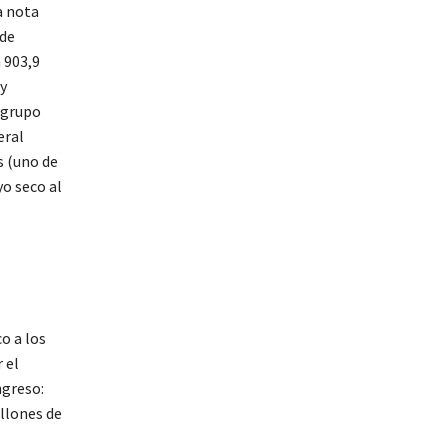
a nota
nde
 903,9
 y
 grupo
eral
s (uno de
yo seco al
o a los
 el
ngreso:
llones de