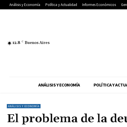
Análisis y Economía
Política y Actualidad
Informes Económicos
Gen
12.8
C
Buenos Aires
ANÁLISIS Y ECONOMÍA
POLÍTICA Y ACTU
ANÁLISIS Y ECONOMÍA
El problema de la de