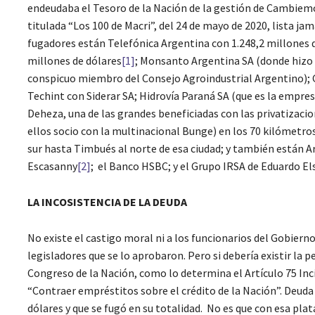
endeudaba el Tesoro de la Nación de la gestión de Cambiemos
titulada “Los 100 de Macri”, del 24 de mayo de 2020, lista j
fugadores están Telefónica Argentina con 1.248,2 millones d
millones de dólares
[1]
; Monsanto Argentina SA (donde hizo 
conspicuo miembro del Consejo Agroindustrial Argentino); G
Techint con Siderar SA; Hidrovía Paraná SA (que es la empres
Deheza, una de las grandes beneficiadas con las privatizac
ellos socio con la multinacional Bunge) en los 70 kilómetro
sur hasta Timbués al norte de esa ciudad; y también están Arc
Escasanny
[2]
; el Banco HSBC; y el Grupo IRSA de Eduardo Els
LA INCOSISTENCIA DE LA DEUDA
No existe el castigo moral ni a los funcionarios del Gobi
legisladores que se lo aprobaron. Pero si debería existir la 
Congreso de la Nación, como lo determina el Artículo 75 Inci
“Contraer empréstitos sobre el crédito de la Nación”. Deuda
dólares y que se fugó en su totalidad. No es que con esa plata