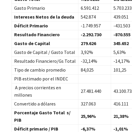
Gasto Primario
6.591.412
5.703.233
Intereses Netos de la deuda
542.874
439.051
Déficit Primario
-1.749.957
-431.503
Resultado Financiero
-2.292.730
-870.555
Gasto de Capital
279.626
345.652
Gasto de Capital / Gasto Total
3,92%
5,63%
Resultado Financiero/Gs Total
-32,14%
-14,17%
Tipo de cambio promedio
84,025
101,25
PIB estimado por el INDEC
A precios corrientes en
27.481.440
43.100.73
millones
Convertido a dólares
327.063
416.111
Porcentaje Gasto Total s/
25,96%
21,38%
PIB
Déficit primario / PIB
-6,37%
-1,01%