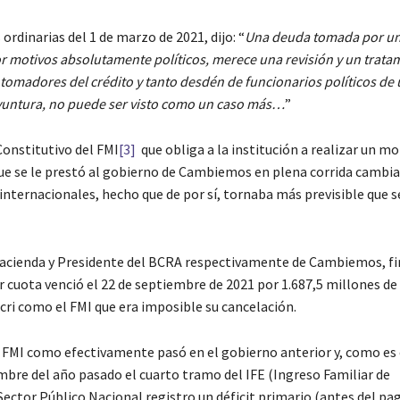
ordinarias del 1 de marzo de 2021, dijo: “
Una deuda tomada por un
r motivos absolutamente políticos, merece una revisión y un trata
 tomadores del crédito y tanto desdén de funcionarios políticos de
coyuntura, no puede ser visto como un caso más…
”
 Constitutivo del FMI
[3]
que obliga a la institución a realizar un m
o que se le prestó al gobierno de Cambiemos en plena corrida cambia
 internacionales, hecho que de por sí, tornaba más previsible que s
Hacienda y Presidente del BCRA respectivamente de Cambiemos, f
 cuota venció el 22 de septiembre de 2021 por 1.687,5 millones de
cri como el FMI que era imposible su cancelación.
 FMI como efectivamente pasó en el gobierno anterior y, como es
embre del año pasado el cuarto tramo del IFE (Ingreso Familiar de
ector Público Nacional registro un déficit primario (antes del pag