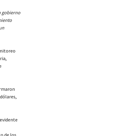
 gobierno
miento
 un
onitoreo
ria,
e
irmaron
 dólares,
 evidente
o de los