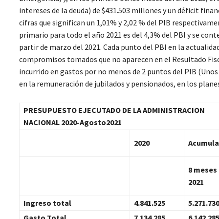
intereses de la deuda) de $431.503 millones y un déficit finan
cifras que significan un 1,01% y 2,02 % del PIB respectivamen
primario para todo el año 2021 es del 4,3% del PBI y se con
partir de marzo del 2021. Cada punto del PBI en la actualid
compromisos tomados que no aparecen en el Resultado Fisca
incurrido en gastos por no menos de 2 puntos del PIB (Unos 
en la remuneración de jubilados y pensionados, en los planes 
PRESUPUESTO EJECUTADO DE LA ADMINISTRACION
NACIONAL 2020-Agosto2021
2020
Acumul
8 meses
2021
Ingreso total
4.841.525
5.271.73
Gasto Total
7.134.285
6.142.28