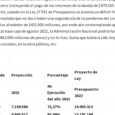
ciero (incluyendo el pago de los intereses de la deuda) de $ 870.555
te, cuando en la Ley 27.591 de Presupuesto se preveía un déficit fi
templaba que no iba a haber una segunda ola de la pandemia del co
ad es alrededor de $431.000 millones, por ende aún contemplando q
l base caja de agosto 2021, la Administración Nacional podría ha
862.000 millones de pesos) y no lo hizo. Suma que hubiera sido i
sociales, en la obra pública, etc.
Proyecto de
ado
Proyección
Porcentaje
Ley
de
Presupuesto
2021
Ejecución
2022
del año 2021
0
7.194.586
73,27%
10.055.313
5
9.643.517
63,69%
13.191.168