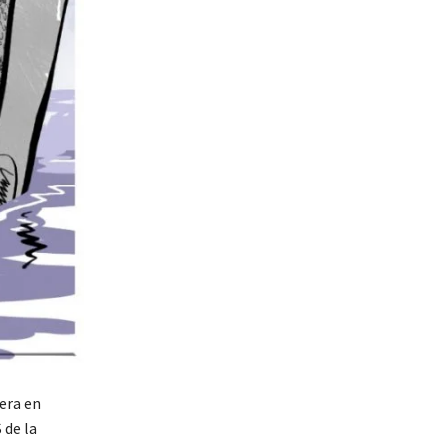
 era en
 de la