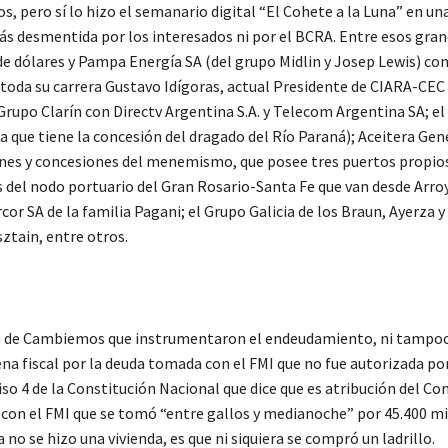
, pero sí lo hizo el semanario digital “El Cohete a la Luna” en un
amás desmentida por los interesados ni por el BCRA. Entre esos gra
e dólares y Pampa Energía SA (del grupo Midlin y Josep Lewis) con
toda su carrera Gustavo Idígoras, actual Presidente de CIARA-CEC
rupo Clarín con Directv Argentina S.A. y Telecom Argentina SA; el
a que tiene la concesión del dragado del Río Paraná); Aceitera Gen
iones y concesiones del menemismo, que posee tres puertos propio
s del nodo portuario del Gran Rosario-Santa Fe que van desde Arro
or SA de la familia Pagani; el Grupo Galicia de los Braun, Ayerza y
ztain, entre otros.
erno de Cambiemos que instrumentaron el endeudamiento, ni tampoc
pena fiscal por la deuda tomada con el FMI que no fue autorizada por
so 4 de la Constitución Nacional que dice que es atribución del Co
 con el FMI que se tomó “entre gallos y medianoche” por 45.400 mi
 no se hizo una vivienda, es que ni siquiera se compró un ladrillo.