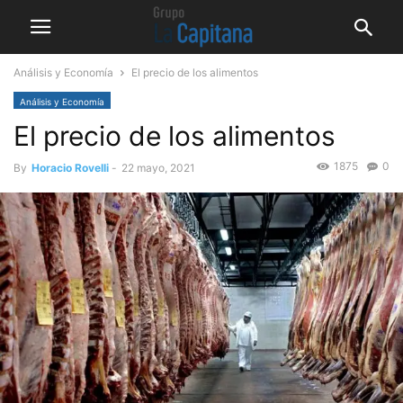
Análisis y Economía
El precio de los alimentos
Análisis y Economía
El precio de los alimentos
1875
0
By
Horacio Rovelli
-
22 mayo, 2021