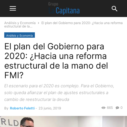
Análisis y Economía
El plan del Gobierno para 2020: ¿Hacia una reforma
estructural de la...
Análisis y Economía
El plan del Gobierno para
2020: ¿Hacia una reforma
estructural de la mano del
FMI?
El escenario para el 2020 es complejo. Para el Gobierno,
solo queda afianzar el plan de ajustes estructurales a
cambio de reestructurar la deuda
665
0
By
Roberto Feletti
-
23 junio, 2019