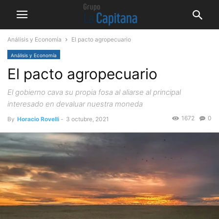
Análisis y Economía
El pacto agropecuario
Análisis y Economía
El pacto agropecuario
El gobierno cava su propia fosa al aliarse al principal
interesado en devaluar nuestra moneda
1672
0
By
Horacio Rovelli
-
3 octubre, 2021