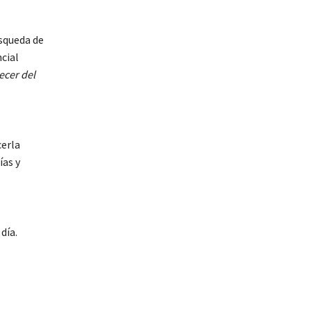
úsqueda de
cial
ecer del
cerla
ías y
día.