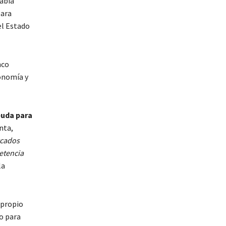
había
para
el Estado
nco
conomía y
euda para
enta,
rcados
etencia
la
 propio
o para