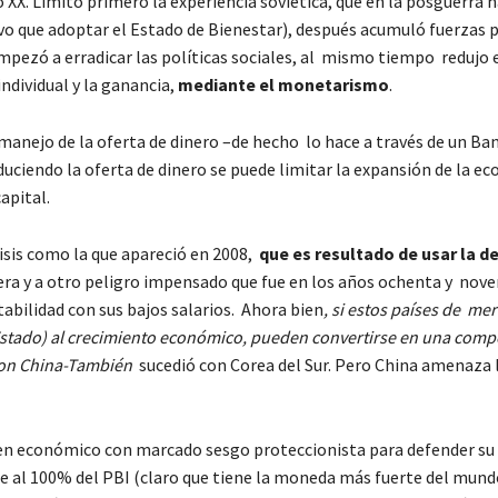
 XX. Limitó primero la experiencia soviética, que en la posguerra 
vo que adoptar el Estado de Bienestar), después acumuló fuerzas 
empezó a erradicar las políticas sociales, al mismo tiempo redujo 
individual y la ganancia,
mediante el monetarismo
.
 manejo de la oferta de dinero –de hecho lo hace a través de un Ba
ciendo la oferta de dinero se puede limitar la expansión de la e
apital.
risis como la que apareció en 2008,
que es resultado de usar la d
nciera y a otro peligro impensado que fue en los años ochenta y nov
bilidad con sus bajos salarios. Ahora bien
, si estos países de me
 Estado) al crecimiento económico, pueden convertirse en una comp
 con China-También
sucedió con Corea del Sur. Pero China amenaza 
en económico con marcado sesgo proteccionista para defender su
ere al 100% del PBI (claro que tiene la moneda más fuerte del mund