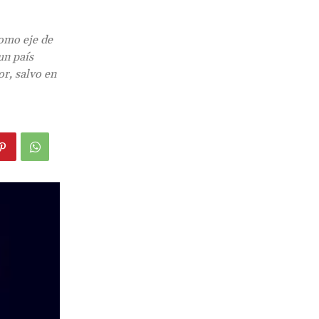
como eje de
un país
r, salvo en