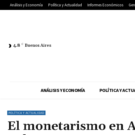
Análisis y Economía
Política y Actualidad
Informes Económicos
Gen
4.8
C
Buenos Aires
ANÁLISIS Y ECONOMÍA
POLÍTICA Y ACTU
POLÍTICA Y ACTUALIDAD
El monetarismo en A