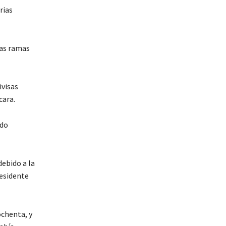
rias
las ramas
ivisas
cara.
ado
debido a la
residente
ochenta, y