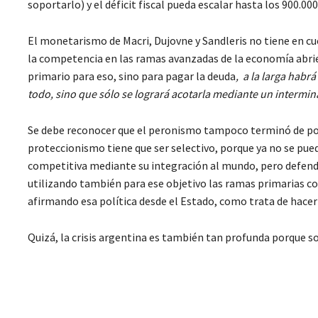
soportarlo) y el déficit fiscal pueda escalar hasta los 900.0
El monetarismo de Macri, Dujovne y Sandleris no tiene en cu
la competencia en las ramas avanzadas de la economía abrie
primario para eso, sino para pagar la deuda
, a la larga habr
todo, sino que sólo se logrará acotarla mediante un interm
Se debe reconocer que el peronismo tampoco terminó de pone
proteccionismo tiene que ser selectivo, porque ya no se pued
competitiva mediante su integración al mundo, pero defendi
utilizando también para ese objetivo las ramas primarias com
afirmando esa política desde el Estado, como trata de hac
Quizá, la crisis argentina es también tan profunda porque so