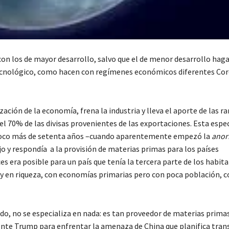
on los de mayor desarrollo, salvo que el de menor desarrollo haga
 tecnológico, como hacen con regímenes económicos diferentes Cor
ción de la economía, frena la industria y lleva el aporte de las r
i el 70% de las divisas provenientes de las exportaciones. Esta espe
 poco más de setenta años –cuando aparentemente empezó la
anor
jo y respondía a la provisión de materias primas para los países
s era posible para un país que tenía la tercera parte de los habit
s y en riqueza, con economías primarias pero con poca población, 
ndo, no se especializa en nada: es tan proveedor de materias prim
sidente Trump para enfrentar la amenaza de China que planifica tra