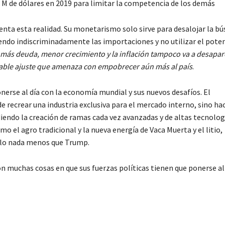
00 M de dólares en 2019 para limitar la competencia de los demás
enta esta realidad. Su monetarismo solo sirve para desalojar la b
ndo indiscriminadamente las importaciones y no utilizar el poten
á más deuda, menor crecimiento y la inflación tampoco va a desapar
inable ajuste que amenaza con empobrecer aún más al país
.
rse al día con la economía mundial y sus nuevos desafíos. El
e recrear una industria exclusiva para el mercado interno, sino ha
endo la creación de ramas cada vez avanzadas y de altas tecnolog
o el agro tradicional y la nueva energía de Vaca Muerta y el litio,
erlo nada menos que Trump.
n muchas cosas en que sus fuerzas políticas tienen que ponerse al 