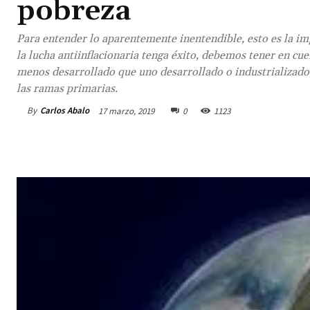
pobreza
Para entender lo aparentemente inentendible, esto es la im
la lucha antiinflacionaria tenga éxito, debemos tener en cu
menos desarrollado que uno desarrollado o industrializado
las ramas primarias.
By
Carlos Abalo
17 marzo, 2019
0
1123