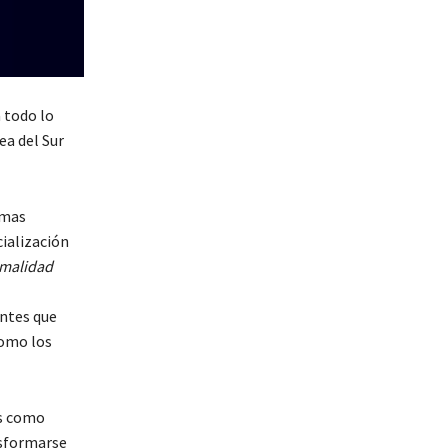
 todo lo
ea del Sur
amas
cialización
malidad
antes que
como los
as como
nsformarse