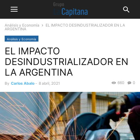
Análisis y Economía
EL IMPACTO DESINDUSTRIALIZADOR EN LA
ARGENTINA
Análisis y Economía
EL IMPACTO
DESINDUSTRIALIZADOR EN
LA ARGENTINA
660
0
By
Carlos Abalo
-
8 abril, 2021