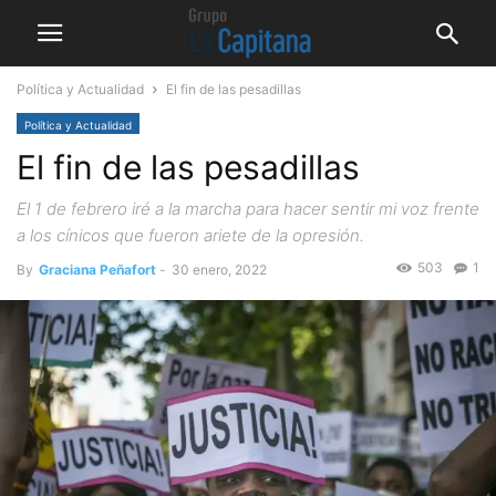
Política y Actualidad
El fin de las pesadillas
Política y Actualidad
El fin de las pesadillas
El 1 de febrero iré a la marcha para hacer sentir mi voz frente
a los cínicos que fueron ariete de la opresión.
503
1
By
Graciana Peñafort
-
30 enero, 2022