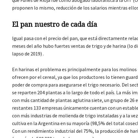
que Funes de Rioja fue como abogado laboralista a la OIT (O
proponen lo mismo, reducción de los salarios mientras ello
El pan nuestro de cada día
Igual pasa con el precio del pan, que está directamente relac
meses del año hubo fuertes ventas de trigo y de harina (lo 
lapso de 2019) .
En harinas el problema es principalmente para los molinos c
ofrecen por el cereal, ya que los productores lo tienen guar
poder de compra para asegurarse el trigo necesario. Del sec
se reparten 204 plantas a lo largo de todo el país. La más
con más cantidad de plantas aglutina siete, un grupo de 26 e
restantes 133 empresas únicamente cuentan con un estableci
con más industrias de molienda de trigo instaladas y a la vez 
cultiva en la Argentina en su mayoría (98,5% del total cose
Con un rendimiento industrial del 75%, la producción de ha