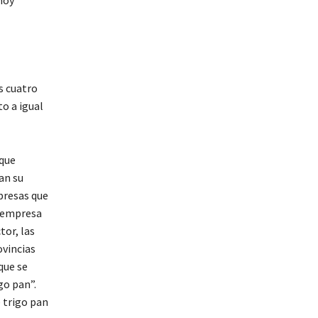
hoy
s cuatro
o a igual
 que
an su
presas que
a empresa
tor, las
ovincias
que se
go pan”.
 trigo pan