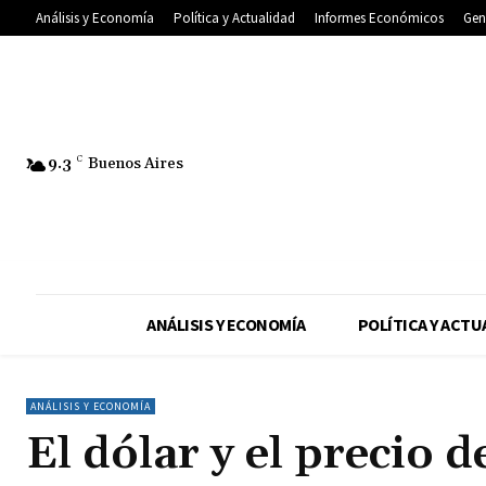
Análisis y Economía
Política y Actualidad
Informes Económicos
Gen
9.3
C
Buenos Aires
ANÁLISIS Y ECONOMÍA
POLÍTICA Y ACTU
ANÁLISIS Y ECONOMÍA
El dólar y el precio 