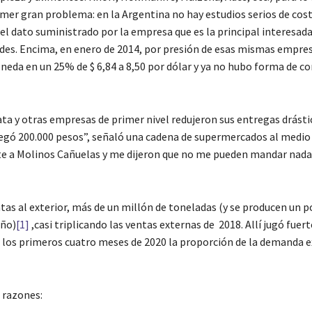
rimer gran problema: en la Argentina no hay estudios serios de cos
l dato suministrado por la empresa que es la principal interesada
ades. Encima, en enero de 2014, por presión de esas mismas empre
da en un 25% de $ 6,84 a 8,50 por dólar y ya no hubo forma de co
Plata y otras empresas de primer nivel redujeron sus entregas drás
regó 200.000 pesos”, señaló una cadena de supermercados al medio 
ite a Molinos Cañuelas y me dijeron que no me pueden mandar nada”
ntas al exterior, más de un millón de toneladas (y se producen un 
año)
[1]
,casi triplicando las ventas externas de 2018. Allí jugó fuert
n los primeros cuatro meses de 2020 la proporción de la demanda e
s razones: