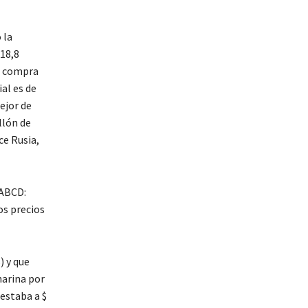
 la
 18,8
de compra
ial es de
ejor de
llón de
ce Rusia,
 ABCD:
os precios
) y que
harina por
 estaba a $