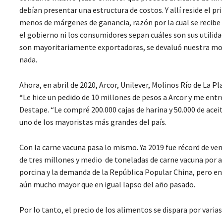
debían presentar una estructura de costos. Y allí reside el p
menos de márgenes de ganancia, razón por la cual se recibe e
el gobierno ni los consumidores sepan cuáles son sus utilid
son mayoritariamente exportadoras, se devaluó nuestra mone
nada.
Ahora, en abril de 2020, Arcor, Unilever, Molinos Río de La 
“Le hice un pedido de 10 millones de pesos a Arcor y me ent
Destape. “Le compré 200.000 cajas de harina y 50.000 de ace
uno de los mayoristas más grandes del país.
Con la carne vacuna pasa lo mismo. Ya 2019 fue récord de ve
de tres millones y medio de toneladas de carne vacuna por 
porcina y la demanda de la República Popular China, pero e
aún mucho mayor que en igual lapso del año pasado.
Por lo tanto, el precio de los alimentos se dispara por varia