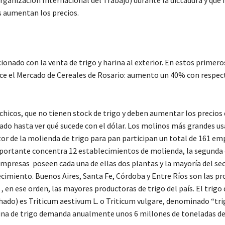
rganización Internacional del Trabajo) durante la dictadura y que 
s aumentan los precios.
ionado con la venta de trigo y harina al exterior. En estos primero
dice el Mercado de Cereales de Rosario: aumento un 40% con respect
hicos, que no tienen stock de trigo y deben aumentar los precios
dado hasta ver qué sucede con el dólar. Los molinos más grandes us
tor de la molienda de trigo para pan participan un total de 161 em
 importante concentra 12 establecimientos de molienda, la segund
mpresas poseen cada una de ellas dos plantas y la mayoría del sec
miento. Buenos Aires, Santa Fe, Córdoba y Entre Ríos son las pr
, en ese orden, las mayores productoras de trigo del país. El trigo 
chado) es Triticum aestivum L. o Triticum vulgare, denominado “tri
rina de trigo demanda anualmente unos 6 millones de toneladas de