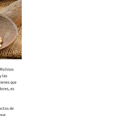
 Molinos
y las
bienes que
ores, es
uctos de
 que