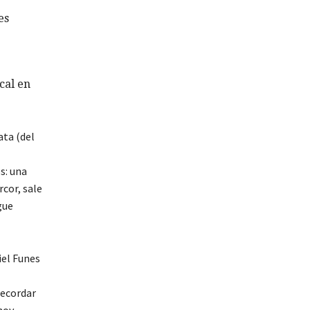
es
cal en
ata (del
s: una
rcor, sale
gue
iel Funes
recordar