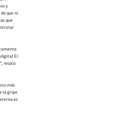
tos y
 de que ni
sas que
ntrolar
ticamente.
digital El
, relató
poco más
e la gripe
xterna es