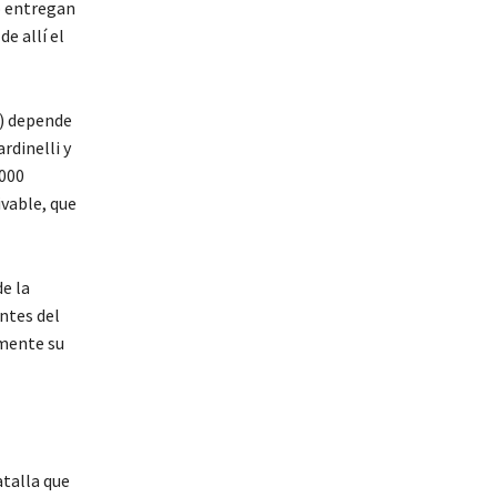
o entregan
e allí el
.) depende
rdinelli y
.000
ivable, que
e la
ntes del
amente su
atalla que