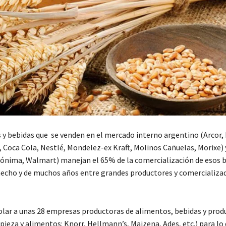
s y bebidas que se venden en el mercado interno argentino (Arcor,
Coca Cola, Nestlé, Mondelez-ex Kraft, Molinos Cañuelas, Morixe) 
nónima, Walmart) manejan el 65% de la comercialización de esos 
 hecho y de muchos años entre grandes productores y comercializad
rolar a unas 28 empresas productoras de alimentos, bebidas y prod
ieza y alimentos: Knorr, Hellmann’s, Maizena, Ades, etc.) para lo