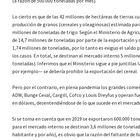
(a razón de 500.000 toneladas por mes).
Lo cierto es que de las 42 millones de hectáreas de tierras cul
producción de granos (cereales y oleaginosas) estimada para
millones de toneladas de trigo. Según el Ministerio de Agric
de 14,7 millones de toneladas por parte de la exportación y de
1,74 millones de toneladas, por lo tanto es exiguo el saldo 
los casos. En total, se destinan al mercado interno 5 millo
toneladas). Inferimos que el Ministerio sigue a pie juntilla
por ejemplo— se debería prohibir la exportación del cereal.
Pero por el contrario, en plena pandemia los grandes comer
ADM, Bunge Ceval, Cargill, Cofco y Louis Dreyfus y operan f
en dólares, desentendiéndose de lo que sucede en el mercado
Si se toma en cuenta que en 2019 se exportaron 600.000 tone
para el mercado interno se destinan 3,6 millones de tonela
habitante y por año), es obvio que la razón del faltante de h