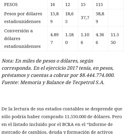
PESOS
16
12
15
115
Pesos por dólares
15,8
18,6
58,8
37,7
estadounidenses
9
5
9
Conversión a
4.89
1.18
1.10
4.36
11.5
dólares
7
0
6
6
50
estadounidenses
Nota: En miles de pesos o dólares, según
corresponda. En el ejercicio 2017 tenía, en pesos,
préstamos y cuentas a cobrar por $8.444.774.000.
Fuente: Memoria y Balance de Tecpetrol S.A.
De la lectura de sus estados contables se desprende que
sólo podría haber comprado 11.550.000 de dólares. Pero
en el listado incluido por el BCRA en el “Informe de
mercado de cambios, deuda y formación de activos