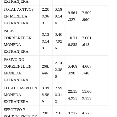
EXTRANJERA
TOTAL ACTIVOS
2.20
5.18
9.564
7.509
EN MONEDA
0.36
9.14
.327
.960
EXTRANJERA
9
4
PASIVO
3.13
5.40
CORRIENTE EN
16.74
7.001
0.14
7.92
MONEDA
6.855
.613
3
6
EXTRANJERA
PASIVO NO
2.14
CORRIENTE EN
268.
5.408
4.607
2.38
MONEDA
446
.098
.746
6
EXTRANJERA
TOTAL PASIVO EN
3.39
7.55
22.15
11.60
MONEDA
8.58
0.31
4.953
9.359
EXTRANJERA
9
2
EFECTIVO Y
790.
710.
3.237
4.773
EQUIVALENTE DE