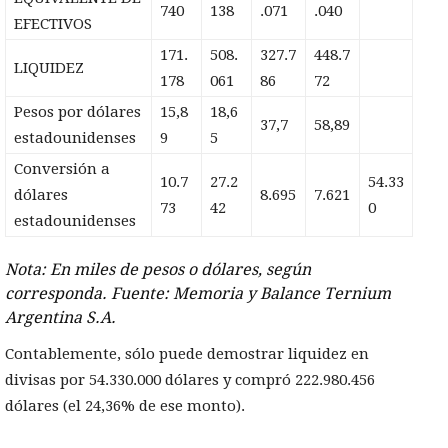
740
138
.071
.040
EFECTIVOS
171.
508.
327.7
448.7
LIQUIDEZ
178
061
86
72
Pesos por dólares
15,8
18,6
37,7
58,89
estadounidenses
9
5
Conversión a
10.7
27.2
54.33
dólares
8.695
7.621
73
42
0
estadounidenses
Nota: En miles de pesos o dólares, según
corresponda. Fuente: Memoria y Balance Ternium
Argentina S.A.
Contablemente, sólo puede demostrar liquidez en
divisas por 54.330.000 dólares y compró 222.980.456
dólares (el 24,36% de ese monto).