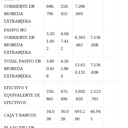
CORRIENTE EN
688.
218.
7.286
MONEDA
796
452
.669
EXTRANJERA
PASIVO NO
3.20
4.04
CORRIENTE EN
6.363
7.136
1.66
7.41
MONEDA
.462
.608
2
2
EXTRANJERA
TOTAL PASIVO EN
3.89
4.26
13.65
7.136
MONEDA
0.45
5.86
0.131
.608
EXTRANJERA
8
4
EFECTIVO Y
250.
475.
3.602
2.123
EQUIVALENTE DE
865
496
.826
.765
EFECTIVOS
34.0
30.0
693.2
46.94
CAJA Y BANCOS
38
28
00
5
PLAZO FIJO EN