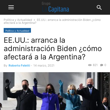
Política y Actualidad
EE.UU.: arranca la administración Biden ¿cómo
afectará a la Argentina?
Política y Actualidad
EE.UU.: arranca la
administración Biden ¿cómo
afectará a la Argentina?
821
0
By
Roberto Feletti
-
14 marzo, 2021