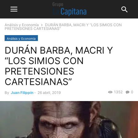
Análisis y Economía
DURÁN BARBA, MACRI Y “LOS SIMIOS CON
PRETENSIONES CARTESIANAS”
Análisis y Economía
DURÁN BARBA, MACRI Y
“LOS SIMIOS CON
PRETENSIONES
CARTESIANAS”
1352
0
By
Juan Filippín
-
26 abril, 2019