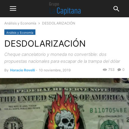
Análisis y Economía
DESDOLARIZACIÓN
Análisis y Economía
DESDOLARIZACIÓN
Cheque cancelatorio y moneda no convertible: dos
propuestas nacionales para escapar de la trampa del dólar
753
0
By
Horacio Rovelli
-
10 noviembre, 2019