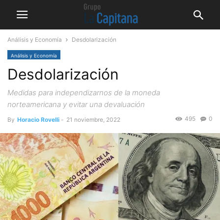
Análisis y Economía
Desdolarización
Análisis y Economía
Desdolarización
Medidas para independizarnos de la moneda
norteamericana y evitar una devaluación
495
0
By
Horacio Rovelli
-
21 noviembre, 2022