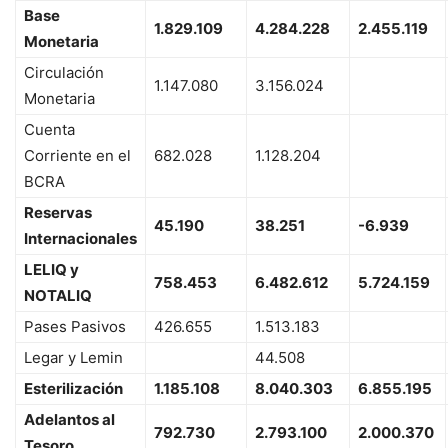
Base
1.829.109
4.284.228
2.455.119
Monetaria
Circulación
1.147.080
3.156.024
Monetaria
Cuenta
Corriente en el
682.028
1.128.204
BCRA
Reservas
45.190
38.251
-6.939
Internacionales
LELIQ y
758.453
6.482.612
5.724.159
NOTALIQ
Pases Pasivos
426.655
1.513.183
Legar y Lemin
44.508
Esterilización
1.185.108
8.040.303
6.855.195
Adelantos al
792.730
2.793.100
2.000.370
Tesoro