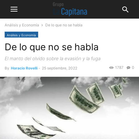
Análisis y Economía
De lo que no se habla
Análisis y Economía
De lo que no se habla
El manto del olvido sobre la evasión y la fuga
1787
0
By
Horacio Rovelli
-
25 septiembre, 2022