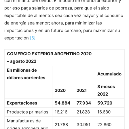
con el manto del olvido. El modelo se orienta al exterior y
por eso paga salarios de pobreza, para que el saldo
exportable de alimentos sea cada vez mayor y el consumo
de energía sea menor; ahora, para minimizar las
importaciones y en un futuro cercano, para maximizar su
exportación
[6]
.
COMERCIO EXTERIOR ARGENTINO 2020
– agosto 2022
En millones de
Acumulado
dólares corrientes
8 meses
2020
2021
2022
Exportaciones
54.884
77.934
59.720
Productos primarios
16.216
21.828
16.680
Manufacturas de
21.788
30.951
22.860
origen agropecuario