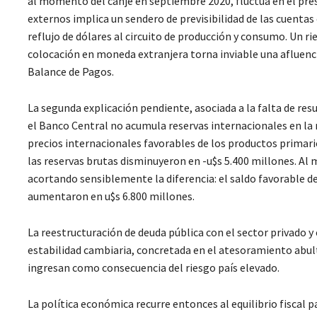
al momento del canje en septiembre 2020, fluctúa en el pres
externos implica un sendero de previsibilidad de las cuentas 
reflujo de dólares al circuito de producción y consumo. Un r
colocación en moneda extranjera torna inviable una afluencia
Balance de Pagos.
La segunda explicación pendiente, asociada a la falta de resu
el Banco Central no acumula reservas internacionales en la
precios internacionales favorables de los productos primari
las reservas brutas disminuyeron en -u$s 5.400 millones. Al 
acortando sensiblemente la diferencia: el saldo favorable de
aumentaron en u$s 6.800 millones.
La reestructuración de deuda pública con el sector privado y
estabilidad cambiaria, concretada en el atesoramiento abult
ingresan como consecuencia del riesgo país elevado.
La política económica recurre entonces al equilibrio fiscal pa