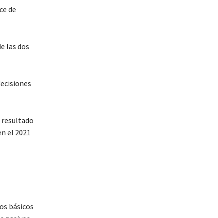
ce de
e las dos
decisiones
l resultado
n el 2021
tos básicos