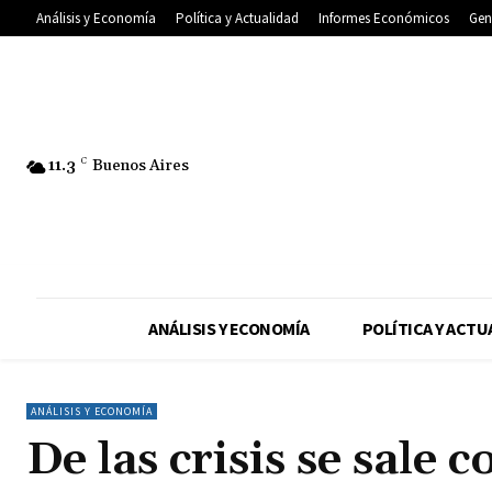
Análisis y Economía
Política y Actualidad
Informes Económicos
Gen
11.3
C
Buenos Aires
ANÁLISIS Y ECONOMÍA
POLÍTICA Y ACTU
ANÁLISIS Y ECONOMÍA
De las crisis se sale 