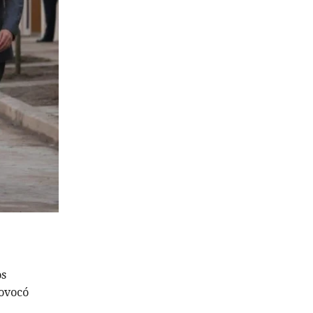
os
rovocó