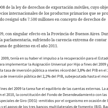
008 de la ley de derechos de exportación móviles, cuyo obje
ecios internacionales de los productos primarios que se pr
tado resignó u$s 7.500 millones en concepto de derechos de
009, con singular efecto en la Provincia de Buenos Aires. Du
ía parlamentaria, sufriendo la carencia extrema de contar
ama de gobierno en el año 2011.
009, tenía en su haber el impulso a la recuperación para el Estad
ara implementar la Asignación Universal por Hijo a fines del 2009 y
la tasa de inversión pública a niveles récord del 3,8% del PIB en el
a de inversión pública del 2,2% del PIB, subejecutada hasta el m
fines del 2009 la tarea fue el equilibrio de las cuentas externas. La
n el 2010, la constitución del Fondo de Desendeudamiento con las
speciales de Giro (DEG) -emitidos por el organismo en ocasión de l
rna y el apoyo de los tres bancos multilaterales de fomento (BID, B