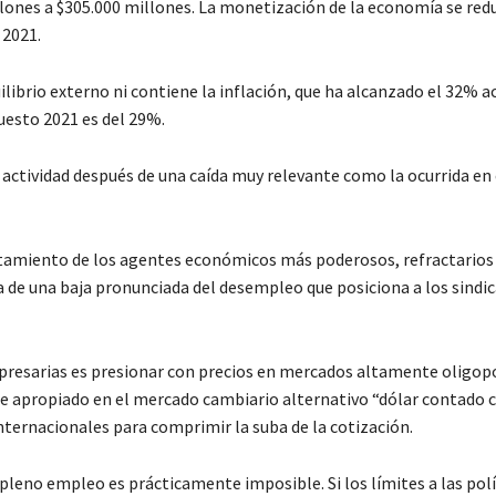
llones a $305.000 millones. La monetización de la economía se redu
 2021.
quilibrio externo ni contiene la inflación, que ha alcanzado el 32%
uesto 2021 es del 29%.
a actividad después de una caída muy relevante como la ocurrida en 
amiento de los agentes económicos más poderosos, refractarios
va de una baja pronunciada del desempleo que posiciona a los sindi
presarias es presionar con precios en mercados altamente oligop
nte apropiado en el mercado cambiario alternativo “dólar contado 
internacionales para comprimir la suba de la cotización.
pleno empleo es prácticamente imposible. Si los límites a las polí