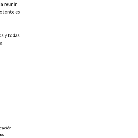
a reunir
potente es
s y todas.
a.
icación
nos