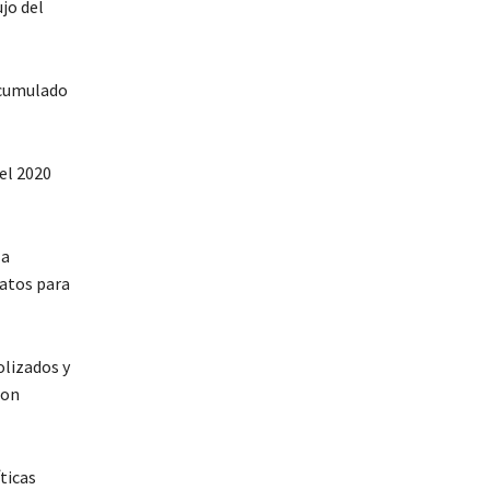
jo del
 acumulado
el 2020
 a
catos para
olizados y
con
ticas