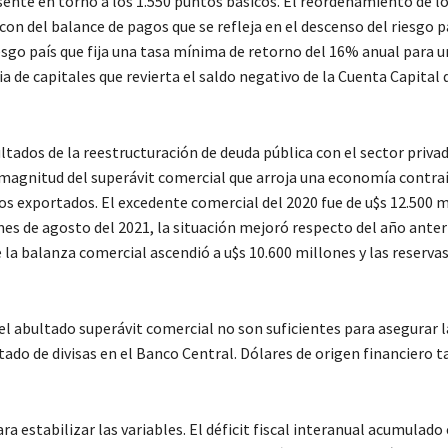
ente en torno a los 1.550 puntos básicos. El reordenamiento de lo
con del balance de pagos que se refleja en el descenso del riesgo pa
iesgo país que fija una tasa mínima de retorno del 16% anual para 
 de capitales que revierta el saldo negativo de la Cuenta Capital 
ltados de la reestructuración de deuda pública con el sector privad
 magnitud del superávit comercial que arroja una economía contraí
os exportados. El excedente comercial del 2020 fue de u$s 12.500 m
mes de agosto del 2021, la situación mejoró respecto del año anter
 la balanza comercial ascendió a u$s 10.600 millones y las reserva
 el abultado superávit comercial no son suficientes para asegurar l
ado de divisas en el Banco Central. Dólares de origen financiero
ra estabilizar las variables. El déficit fiscal interanual acumulado 