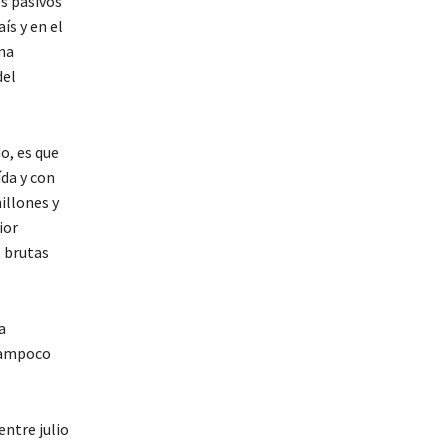
s pasivos
ís y en el
una
del
o, es que
da y con
illones y
ior
s brutas
a
 tampoco
entre julio