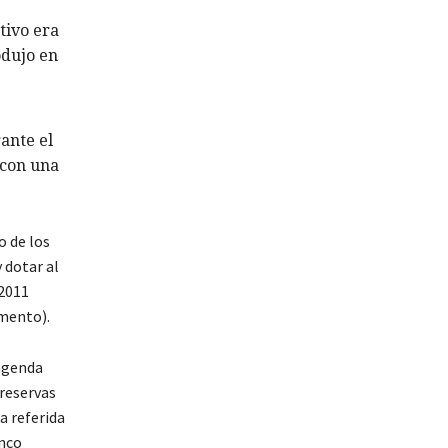
tivo era
odujo en
rante el
 con una
o de los
 dotar al
 2011
omento).
 agenda
 reservas
a referida
anco