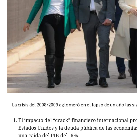
La crisis del 2008/2009 aglomeró en el lapso de un año las s
El impacto del “crack” financiero internacional pro
Estados Unidos y la deuda pública de las economía
una caída del PIB del -6%.