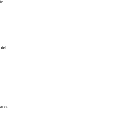
ir
 del
ores.