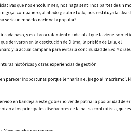
niciativas que nos encolumnen, nos haga sentirnos partes de un m
emigo,al compañero, al aliado y, sobre todo, nos restituya la idea 
sa sería un modelo nacional y popular?
r cada paso, y es el acorralamiento judicial al que la viene somet
e derivaron en la destitución de Dilma, la prisión de Lula, el
naro y la actual campaña para evitarla continuidad de Evo Morale
turas históricas y otras experiencias de gestión.
eden parecer inoportunas porque le “harían el juego al macrismo”. 
servido en bandeja a este gobierno vende patria la posibilidad de er
esentan a los principales diseñadores de la patria contratista, que es
as. Y hay mucho por reparar.