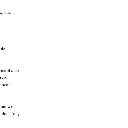
a, una
 de
oncepto de
nsas
opacar
uiera el
onducción y