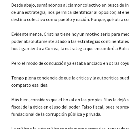
Desde abajo, sumándonos al clamor colectivo en busca de i
de una estrategia, nos permita identificar al opositor, al en
destino colectivo como pueblo y nación. Porque, qué otra co
Evidentemente, Cristina tiene hoy un motivo serio para medi
poder absolutamente atado a las estrategias continentales qu
hostigamiento a Correa, la estrategia que encumbró a Bolso
Pero el modo de conducción ya estaba anclado en otras coyun
Tengo plena conciencia de que la crítica y la autocrítica pu
comparto esa idea.
Más bien, considero que el bozal en las propias filas le dejó 
fiscal de la ética en el uso del poder. Falso fiscal, pues repr
fundacional de la corrupción pública y privada.
La crítica y la autocrítica son siempre necesarias, reparador