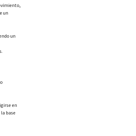
ovimiento,
de un
iendo un
s.
No
igirse en
 la base