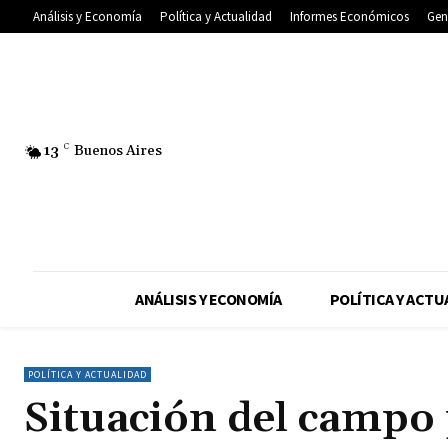
Análisis y Economía
Política y Actualidad
Informes Económicos
Gen
13
C
Buenos Aires
ANÁLISIS Y ECONOMÍA
POLÍTICA Y ACTU
POLÍTICA Y ACTUALIDAD
Situación del campo