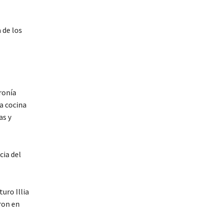
 de los
ronía
sa cocina
as y
cia del
uro Illia
ron en