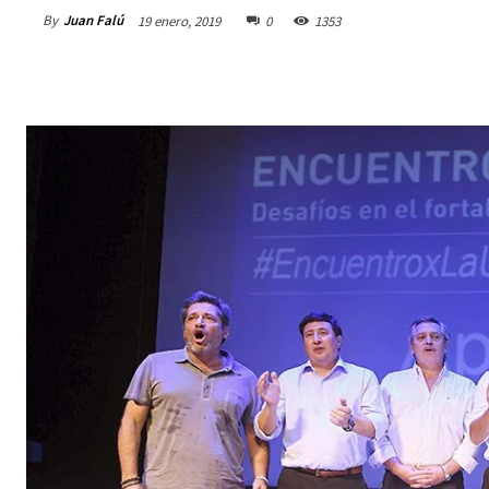
By
Juan Falú
19 enero, 2019
0
1353