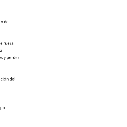
ón de
e fuera
ra
s y perder
ación del
é
mpo