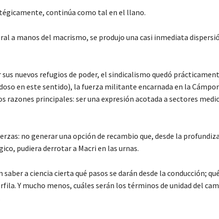
atégicamente, continúa como tal en el llano.
toral a manos del macrismo, se produjo una casi inmediata dispersi
 sus nuevos refugios de poder, el sindicalismo quedó prácticament
oso en este sentido), la fuerza militante encarnada en la Cámpo
s razones principales: ser una expresión acotada a sectores medio
fuerzas: no generar una opción de recambio que, desde la profundiz
ico, pudiera derrotar a Macri en las urnas.
 saber a ciencia cierta qué pasos se darán desde la conducción; qu
erfila. Y mucho menos, cuáles serán los términos de unidad del ca
.