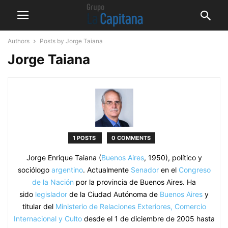
Authors
Posts by Jorge Taiana
Jorge Taiana
1 POSTS
0 COMMENTS
Jorge Enrique Taiana (
Buenos Aires
, 1950), político y
sociólogo
argentino
. Actualmente
Senador
en el
Congreso
de la Nación
por la provincia de Buenos Aires. Ha
sido
legislador
de la Ciudad Autónoma de
Buenos Aires
y
titular del
Ministerio de Relaciones Exteriores, Comercio
Internacional y Culto
desde el 1 de diciembre de 2005 hasta