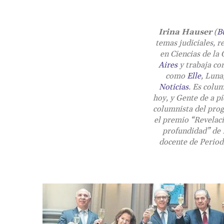
Irina Hauser
(
B
temas judiciales, r
en Ciencias de la 
Aires
y trabaja co
como
Elle
, Luna
Noticias
. Es colu
hoy
, y
Gente de a pi
columnista del pr
el premio “Revelaci
profundidad” de F
docente de Period