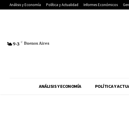
Análisis y Economía
Política y Actualidad
Informes Económicos
Gen
9.3
C
Buenos Aires
ANÁLISIS Y ECONOMÍA
POLÍTICA Y ACTU