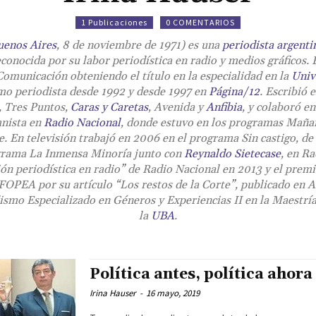
1 Publicaciones
0 COMENTARIOS
uenos Aires
, 8 de noviembre de 1971) es una
periodista
argenti
econocida por su labor periodística en radio y medios gráficos. 
Comunicación obteniendo el título en la especialidad en la
Univ
mo periodista desde 1992 y desde 1997 en
Página/12
. Escribió 
, Tres Puntos,
Caras y Caretas
, Avenida y
Anfibia
, y colaboró en
mnista en
Radio Nacional
, donde estuvo en los programas
Maña
e
. En televisión trabajó en 2006 en el programa Sin castigo, de
ograma
La Inmensa Minoría
junto con
Reynaldo Sietecase
, en Ra
ón periodística en radio” de Radio Nacional en 2013 y el prem
OPEA por su artículo “Los restos de la Corte”, publicado en A
ismo Especializado en Géneros y Experiencias II en la Maestrí
la
UBA
.
Política antes, política ahora
Irina Hauser
-
16 mayo, 2019