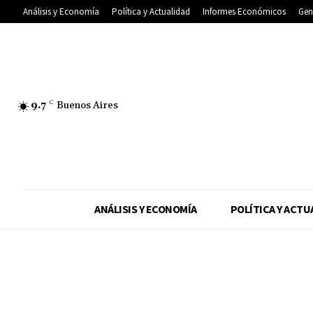
Análisis y Economía
Política y Actualidad
Informes Económicos
Gen
9.7
C
Buenos Aires
ANÁLISIS Y ECONOMÍA
POLÍTICA Y ACTU