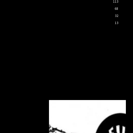
113
68
32
13