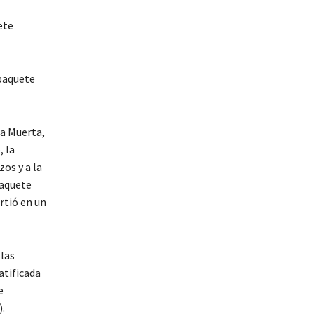
ete
 paquete
ca Muerta,
 la
os y a la
paquete
rtió en un
 las
atificada
e
).