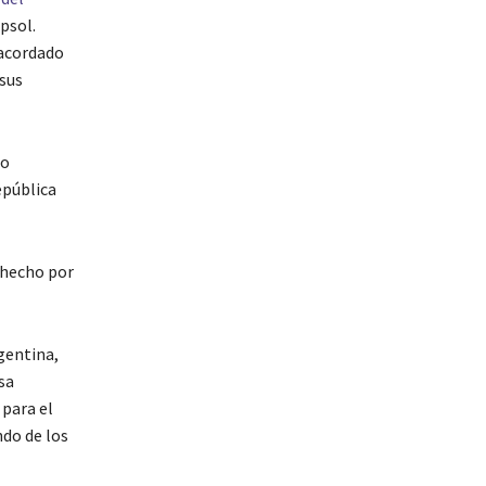
psol.
 acordado
 sus
po
epública
, hecho por
rgentina,
sa
 para el
ndo de los