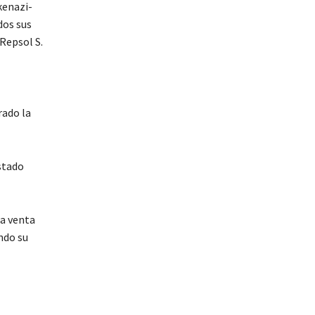
kenazi-
dos sus
 Repsol S.
rado la
stado
la venta
ando su