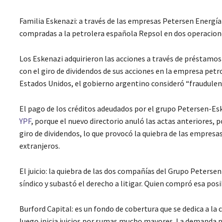
Familia Eskenazi: a través de las empresas Petersen Energía 
compradas a la petrolera española Repsol en dos operaciones
Los Eskenazi adquirieron las acciones a través de préstamo
con el giro de dividendos de sus acciones en la empresa petro
Estados Unidos, el gobierno argentino consideró “fraudulenta
El pago de los créditos adeudados por el grupo Petersen-Es
YPF
, porque el nuevo directorio anuló las actas anteriores, p
giro de dividendos, lo que provocó la quiebra de las empresa
extranjeros.
El juicio: la quiebra de las dos compañías del Grupo Peterse
síndico y subastó el derecho a litigar. Quien compró esa posi
Burford Capital: es un fondo de cobertura que se dedica a l
luego inicia juicios por sumas mucho mayores. La demanda pr