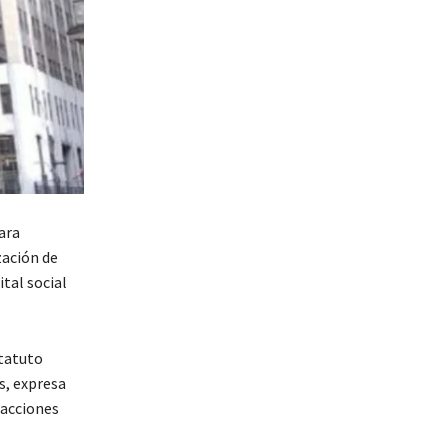
para
zación de
ital social
statuto
os, expresa
 acciones