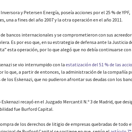
Inversora y Petersen Energía, poseía acciones por el 25 % de YPF,
, una a fines del año 2007 y la otra operación en el año 2011.
s de bancos internacionales y se comprometieron con sus acreedor
lera. Es por eso que, en su estrategia de defensa ante la Justicia d
” esta operación, por lo que alegó que no debía continuarse con el
kenazi se vio interrumpido con la
estatización del 51 % de las acci
or lo que, a partir de entonces, la administración de la compañía p
s de los Eskenazi, que no pudieron afrontar sus deudas con los ban
n-Eskenazi recayó en el Juzgado Mercantil N.º 3 de Madrid, que desi
bilidad fue Burford Capital.
a compra de los derechos de litigio de empresas quebradas de todo 
incipal de Burford Capital se sostiene en que, según el
artículo 7°