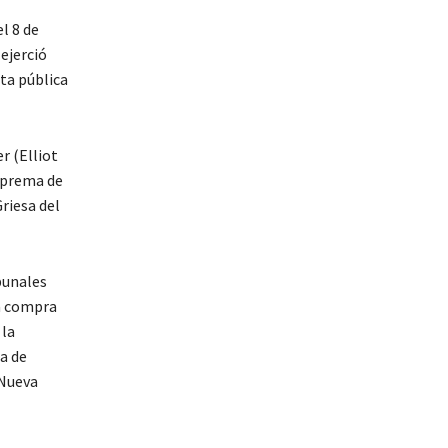
l 8 de
ejerció
rta pública
r (Elliot
Suprema de
Griesa del
bunales
la compra
 la
ma de
 Nueva