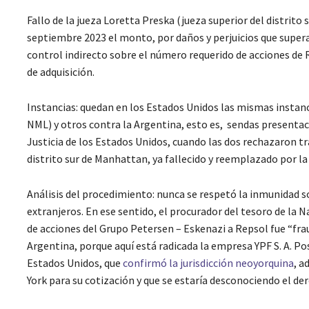
Fallo de la jueza Loretta Preska (jueza superior del distrit
septiembre 2023 el monto, por daños y perjuicios que supera
control indirecto sobre el número requerido de acciones de Re
de adquisición.
Instancias: quedan en los Estados Unidos las mismas instanci
NML) y otros contra la Argentina, esto es, sendas presentac
Justicia de los Estados Unidos, cuando las dos rechazaron tra
distrito sur de Manhattan, ya fallecido y reemplazado por la
Análisis del procedimiento: nunca se respetó la inmunidad s
extranjeros. En ese sentido, el procurador del tesoro de la 
de acciones del Grupo Petersen – Eskenazi a Repsol fue “fraud
Argentina, porque aquí está radicada la empresa YPF S. A. Po
Estados Unidos, que
confirmó la jurisdicción neoyorquina
, a
York para su cotización y que se estaría desconociendo el de