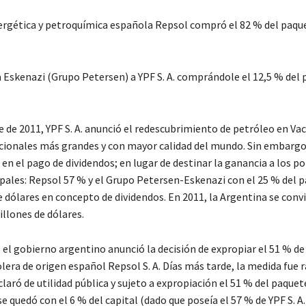
energética y petroquímica española Repsol compró el 82 % del paqu
ia Eskenazi (Grupo Petersen) a YPF S. A. comprándole el 12,5 % del
 de 2011, YPF S. A. anunció el redescubrimiento de petróleo en Va
cionales más grandes y con mayor calidad del mundo. Sin embargo,
n el pago de dividendos; en lugar de destinar la ganancia a los poz
cipales: Repsol 57 % y el Grupo Petersen-Eskenazi con el 25 % del 
e dólares en concepto de dividendos. En 2011, la Argentina se convi
illones de dólares.
2, el gobierno argentino anunció la decisión de expropiar el 51 % de
lera de origen español Repsol S. A. Días más tarde, la medida fue r
claró de utilidad pública y sujeto a expropiación el 51 % del paquet
quedó con el 6 % del capital (dado que poseía el 57 % de YPF S. A.