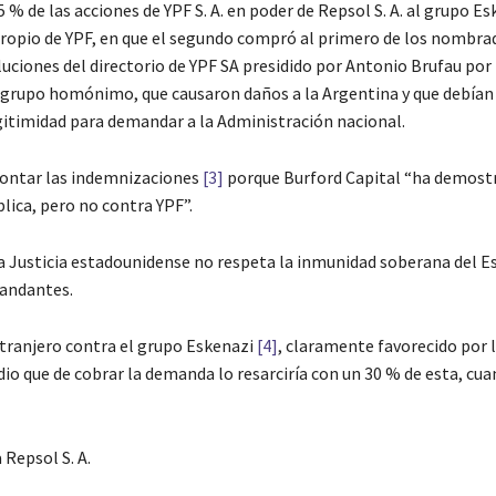
% de las acciones de YPF S. A. en poder de Repsol S. A. al grupo Es
 propio de YPF, en que el segundo compró al primero de los nombra
luciones del directorio de YPF SA presidido por Antonio Brufau por
 grupo homónimo, que causaron daños a la Argentina y que debían
gitimidad para demandar a la Administración nacional.
frontar las indemnizaciones
[3]
porque Burford Capital “ha demost
lica, pero no contra YPF”.
La Justicia estadounidense no respeta la inmunidad soberana del E
mandantes.
 extranjero contra el grupo Eskenazi
[4]
, claramente favorecido por 
udio que de cobrar la demanda lo resarciría con un 30 % de esta, cu
 Repsol S. A.