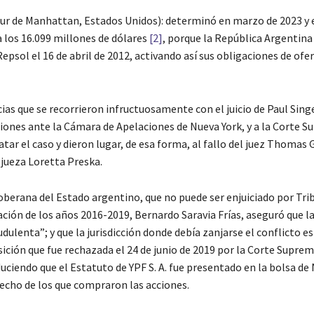
o sur de Manhattan, Estados Unidos): determinó en marzo de 2023 y e
 los 16.099 millones de dólares
[2]
, porque la República Argentina 
psol el 16 de abril de 2012, activando así sus obligaciones de ofe
as que se recorrieron infructuosamente con el juicio de Paul Singe
iones ante la Cámara de Apelaciones de Nueva York, y a la Corte 
tar el caso y dieron lugar, de esa forma, al fallo del juez Thomas 
 jueza Loretta Preska.
oberana del Estado argentino, que no puede ser enjuiciado por Tri
Nación de los años 2016-2019, Bernardo Saravia Frías, aseguró que 
ulenta”; y que la jurisdicción donde debía zanjarse el conflicto es
sición que fue rechazada el 24 de junio de 2019 por la Corte Supre
duciendo que el Estatuto de YPF S. A. fue presentado en la bolsa de
recho de los que compraron las acciones.