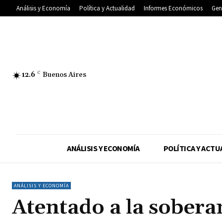
Análisis y Economía
Política y Actualidad
Informes Económicos
Gen
12.6
C
Buenos Aires
ANÁLISIS Y ECONOMÍA
POLÍTICA Y ACTU
ANÁLISIS Y ECONOMÍA
Atentado a la sobera