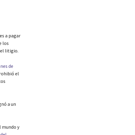
es a pagar
e los
 litigio.
ones de
rohibió el
cos
gnó a un
el mundo y
 del