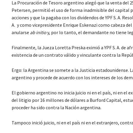
La Procuración de Tesoro argentino alegó que la venta del 25 
Petersen, permitió el uso de forma inadmisible del capital
acciones y que la pagaba con los dividendos de YPF S. A. Reso
A. y como vicepresidente Enrique Eskenazi como cabeza del
anularse
ab initio
y, por lo tanto, el demandante no tiene le
Finalmente, la Jueza Loretta Preska eximió a YPF S. A. de a
existencia de un contrato válido y vinculante contra la Repúb
Ergo: la Argentina se somete a la Justicia estadounidense. 
argentino y procede de acuerdo con los intereses de los de
El gobierno argentino no inicia juicio ni en el país, ni en el
del litigio por 16 millones de dólares a Burford Capital, est
proceder ha sido contra la Nación argentina.
Tampoco inició juicio, ni en el país ni en el extranjero, contra