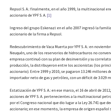
Repsol S. A.: finalmente, en el año 1999, la multinacional 
accionario de YPF S. A.
[1]
Ingreso del grupo Eskenazi: en el año 2007 ingresó la famil
accionario de la firma a Repsol.
Redescubrimiento de Vaca Muerta por YPF S. A.: en noviembre
Neuquén, uno de los reservorios de hidrocarburos no conven
empresa continuó con su plan de desinversión y su correlato e
producción, la distribuyeron entre los accionistas (los prin
accionario). Entre 1999 y 2010, se pagaron 13.246 millones d
importador neto de gas y petróleo, con un déficit de 3.029 m
Estatización de YPF S. A.: en ese marco, el 16 de abril de 201
acciones de YPF S. A. pertenecientes a la multinacional petro
por el Congreso nacional que dio lugar a la Ley 26.741 que de
accionario; en ese momento, la empresa de origen español se 