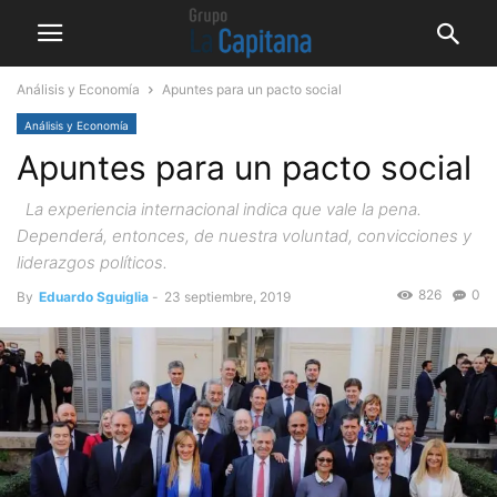
Análisis y Economía
Apuntes para un pacto social
Análisis y Economía
Apuntes para un pacto social
La experiencia internacional indica que vale la pena.
Dependerá, entonces, de nuestra voluntad, convicciones y
liderazgos políticos.
826
0
By
Eduardo Sguiglia
-
23 septiembre, 2019