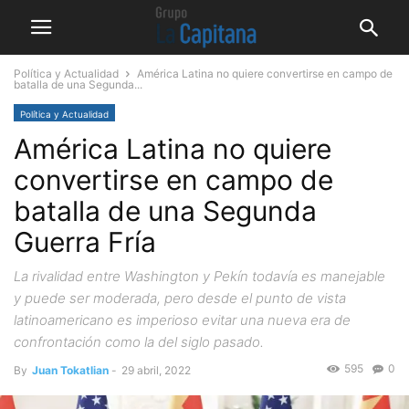
Política y Actualidad
América Latina no quiere convertirse en campo de
batalla de una Segunda...
Política y Actualidad
América Latina no quiere
convertirse en campo de
batalla de una Segunda
Guerra Fría
La rivalidad entre Washington y Pekín todavía es manejable
y puede ser moderada, pero desde el punto de vista
latinoamericano es imperioso evitar una nueva era de
confrontación como la del siglo pasado.
595
0
By
Juan Tokatlian
-
29 abril, 2022