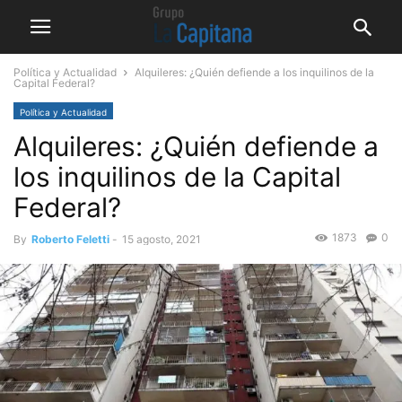
Política y Actualidad
Alquileres: ¿Quién defiende a los inquilinos de la
Capital Federal?
Política y Actualidad
Alquileres: ¿Quién defiende a
los inquilinos de la Capital
Federal?
1873
0
By
Roberto Feletti
-
15 agosto, 2021