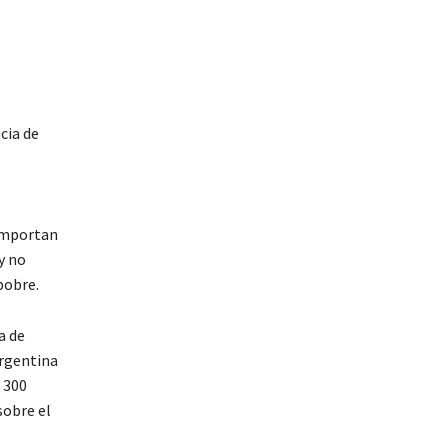
cia de
 importan
y no
pobre.
a de
Argentina
 300
sobre el