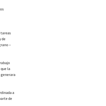
los
 tareas
y de
grano –
trabajo
 que la
o generara
rdinada a
parte de