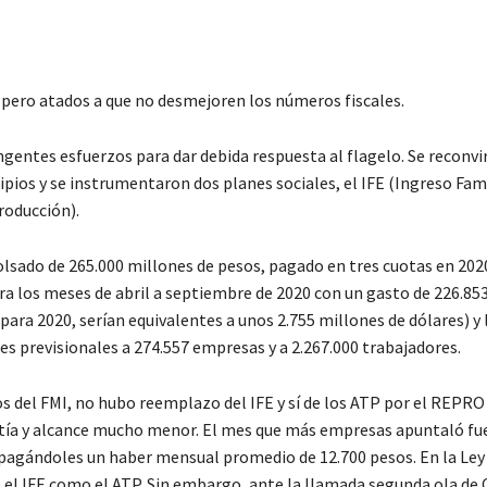
 pero atados a que no desmejoren los números fiscales.
ngentes esfuerzos para dar debida respuesta al flagelo. Se reconvi
cipios y se instrumentaron dos planes sociales, el IFE (Ingreso Fami
roducción).
lsado de 265.000 millones de pesos, pagado en tres cuotas en 202
ara los meses de abril a septiembre de 2020 con un gasto de 226.85
ara 2020, serían equivalentes a unos 2.755 millones de dólares) y 
tes previsionales a 274.557 empresas y a 2.267.000 trabajadores.
s del FMI, no hubo reemplazo del IFE y sí de los ATP por el REPRO 
ntía y alcance mucho menor. El mes que más empresas apuntaló fu
, pagándoles un haber mensual promedio de 12.700 pesos. En la Ley
l IFE como el ATP. Sin embargo, ante la llamada segunda ola de 