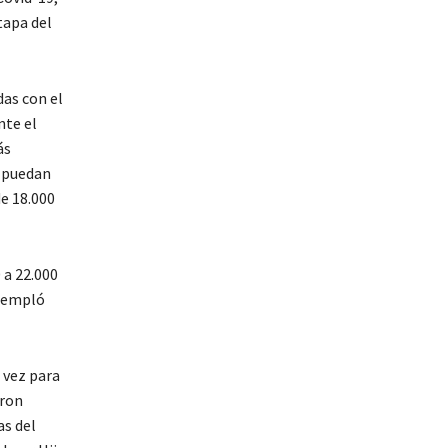
tapa del
das con el
nte el
ás
e puedan
de 18.000
 a 22.000
ntempló
 vez para
eron
as del