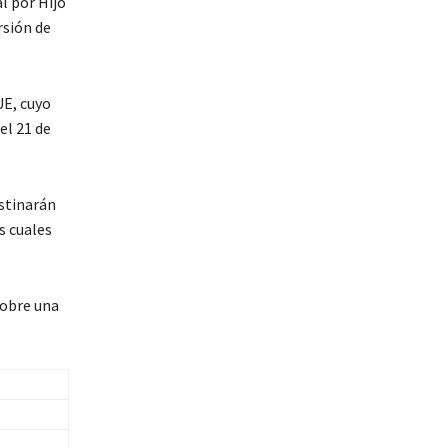
l por Hijo
rsión de
UE, cuyo
el 21 de
estinarán
s cuales
sobre una