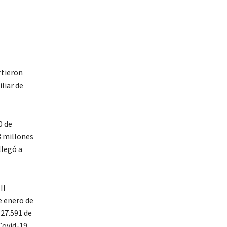
rtieron
liar de
0 de
3 millones
llegó a
II
e enero de
 27.591 de
Covid-19,