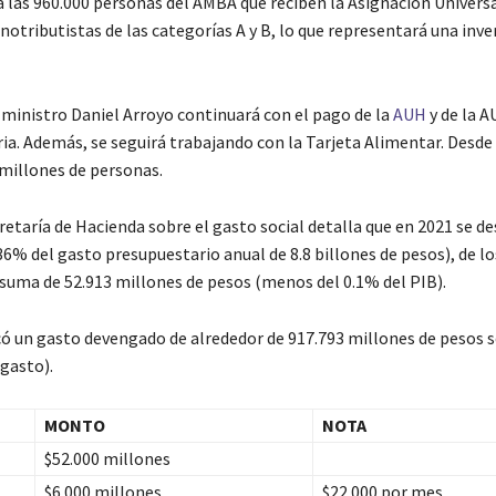
a las 960.000 personas del AMBA que reciben la Asignación Universa
otributistas de las categorías A y B, lo que representará una inve
l ministro Daniel Arroyo continuará con el pago de la
AUH
y de la A
ria. Además, se seguirá trabajando con la Tarjeta Alimentar. Desde 
 millones de personas.
cretaría de Hacienda sobre el gasto social detalla que en 2021 se d
.36% del gasto presupuestario anual de 8.8 billones de pesos), de lo
a suma de 52.913 millones de pesos (menos del 0.1% del PIB).
icó un gasto devengado de alrededor de 917.793 millones de pesos 
 gasto).
MONTO
NOTA
$52.000 millones
$6.000 millones
$22.000 por mes