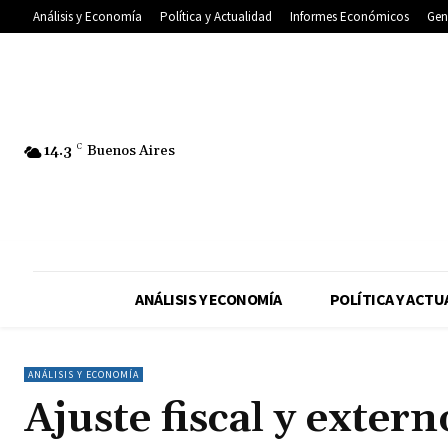
Análisis y Economía
Política y Actualidad
Informes Económicos
Gen
14.3
C
Buenos Aires
ANÁLISIS Y ECONOMÍA
POLÍTICA Y ACTU
ANÁLISIS Y ECONOMÍA
Ajuste fiscal y extern