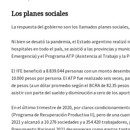
Los planes sociales
La respuesta del gobierno son los llamados planes sociales,
Ni bien se desató la pandemia, el Estado argentino realizó i
hospitales en todo el país, se asistió a las provincias y muni
Emergencia) y el Programa ATP (Asistencia al Trabajo y la P
El IFE benefició a 8.839.044 personas con un monto desembo
10.000 pesos por persona. El ATP fue realizado seis veces, p
de pesos (a un dólar promedio según el BCRA de 82.35 pesos p
asistir con parte del sueldo y disminución a cero de los apor
En el último trimestre de 2020, por claros condicionamiento
(Programa de Recuperación Productiva II), pero de una cua
2021 y alcanzó a 10.276 sociedades y a 354.420 trabajadores
Presupuesto Nacional 2021 desaparecen como gastos tanto e