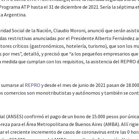
Programa ATP hasta el 31 de diciembre de 2021. Sería la séptima e
la Argentina.
ridad Social de la Nación, Claudio Moroni, anunció que serán asisti
das restrictivas anunciadas por el Presidente Alberto Fernández a
tores críticos (gastronómicos, hotelería, turismo), que son los m
s por mes”, detalló, y precisó que “a los pequeños empresarios qu
la medida que cumplan con los requisitos, la asistencia del REPRO 
n sumarse al
REPRO
y desde el mes de junio de 2021 pasan de 18.000
esos comercios son monotributistas y autónomos y también se co
cial (ANSES) confirmó el pago de un bono de 15.000 pesos por única
reza para el Área Metropolitana de Buenos Aires (AMBA). Allí rigi
enar el creciente incremento de casos de coronavirus entre las 0 hor