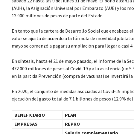
sábado 22 hasta las 0 del lunes 31 de mayo. El bono alcanza 
(AUH), la Asignación Universal por Embarazo (AUE) y los mon
13.900 millones de pesos de parte del Estado.
En tanto que la cartera de Desarrollo Social que encabeza e
valor se ajusta de acuerdo a la fórmula de movilidad jubilato
mayo se comenzó a pagar su ampliación para llegar a casi 4
En síntesis, hasta el 21 de mayo pasado, el Informe de la Se
472.000 millones de pesos al Covid-19 y a la asistencia (un 5
en la partida Prevención (compra de vacunas) se invertirá l
En 2020, el conjunto de medidas asociadas al Covid-19 impl
ejecución del gasto total de 7.1 billones de pesos (12.9% del
BENEFICIARIO
PLAN
EMPRESAS
REPRO
Salario complementario