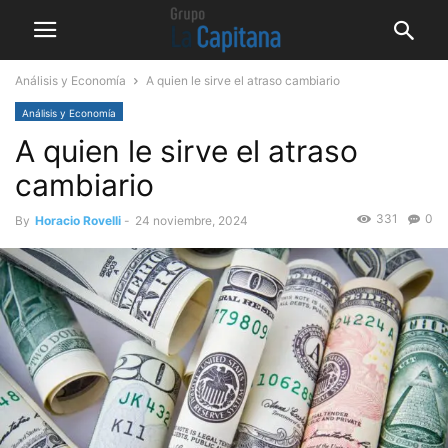
Análisis y Economía
A quien le sirve el atraso cambiario
Análisis y Economía
A quien le sirve el atraso
cambiario
331
0
By
Horacio Rovelli
-
24 noviembre, 2024