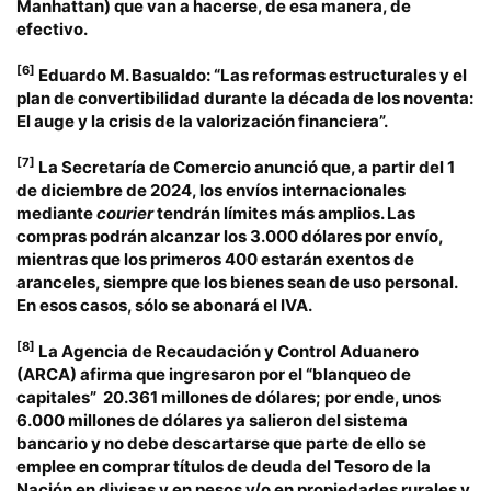
Manhattan) que van a hacerse, de esa manera, de
efectivo.
[6]
Eduardo M. Basualdo: “Las reformas estructurales y el
plan de convertibilidad durante la década de los noventa:
El auge y la crisis de la valorización financiera”.
[7]
La Secretaría de Comercio anunció que, a partir del 1
de diciembre de 2024, los envíos internacionales
mediante
courier
tendrán límites más amplios. Las
compras podrán alcanzar los 3.000 dólares por envío,
mientras que los primeros 400 estarán exentos de
aranceles, siempre que los bienes sean de uso personal.
En esos casos, sólo se abonará el IVA.
[8]
La Agencia de Recaudación y Control Aduanero
(ARCA) afirma que ingresaron por el “blanqueo de
capitales” 20.361 millones de dólares; por ende, unos
6.000 millones de dólares ya salieron del sistema
bancario y no debe descartarse que parte de ello se
emplee en comprar títulos de deuda del Tesoro de la
Nación en divisas y en pesos y/o en propiedades rurales y