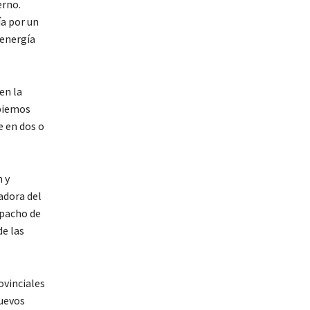
erno.
ía por un
 energía
en la
mbiemos
e en dos o
n y
adora del
spacho de
de las
ovinciales
nuevos