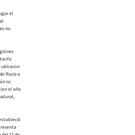
ugar el
al
nes no
egiones
tarifa
e ubicaron
de Rusia a
gún su
 (en el año
natural,
 estableció
presenta
 del 11 de