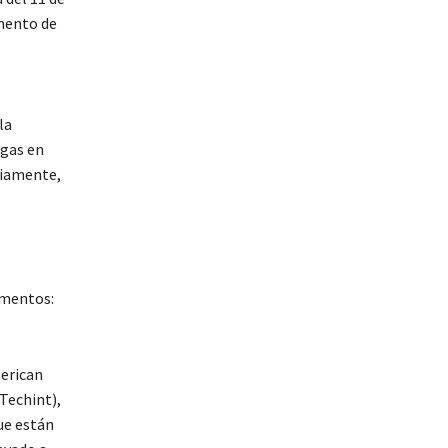
emento de
la
 gas en
bviamente,
egmentos:
merican
 Techint),
que están