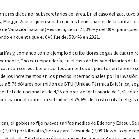
 presididos por subsecretarios del área. En el caso del gas, tuvo l
Maggie Videla, quien señaló que los beneficiarios de la tarifa soci
e Variación Salarial) –es decir, de un 21,3%– y del 80% para quie
endo en cuenta que el CVS fue del 53,4% en 2021.
arifas y, tomando como ejemplo distribuidoras de gas de cuatro r
amente, “no correspondería, en el caso de los beneficiarios de la 
no cuentan con ese beneficio, los aumentos dispuestos en febrero s
z de los incrementos en los precios internacionales por la invasión 
te a 5,76 dólares por millón de BTU (Unidad Térmica Británica, se
el Estado nacional es de 4,35 dólares y el del usuario de 1,41 dólar
stado nacional cubre con subsidios el 75,6% del costo total del gas 
ricas, el gobierno fijó nuevas tarifas medias de Edenor y Edesur. Se
 $7,070 por kilovatio/hora y para Edesur de $7,093 kw/h, lo que re
s desde el 1° de febrero último, respectivamente. Y en la audiencia