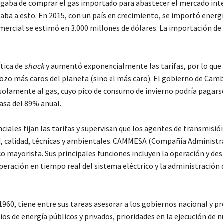
argaba de comprar el gas importado para abastecer el mercado int
aba a esto. En 2015, con un país en crecimiento, se importó energ
omercial se estimó en 3.000 millones de dólares. La importación de
ítica de
shock
y aumentó exponencialmente las tarifas, por lo que 
pozo más caros del planeta (sino el más caro). El gobierno de Ca
solamente al gas, cuyo pico de consumo de invierno podría pagars
tasa del 89% anual.
nciales fijan las tarifas y supervisan que los agentes de transmisió
d, calidad, técnicas y ambientales. CAMMESA (Compañía Administr
o mayorista. Sus principales funciones incluyen la operación y de
operación en tiempo real del sistema eléctrico y la administración 
1960, tiene entre sus tareas asesorar a los gobiernos nacional y pr
cios de energía públicos y privados, prioridades en la ejecución de 