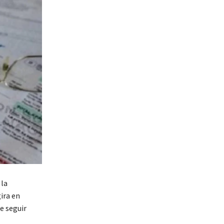
 la
ira en
e seguir