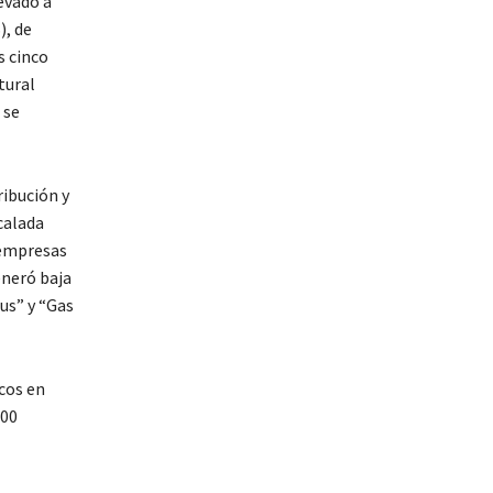
evado a
), de
s cinco
tural
 se
ribución y
calada
 empresas
eneró baja
us” y “Gas
cos en
600