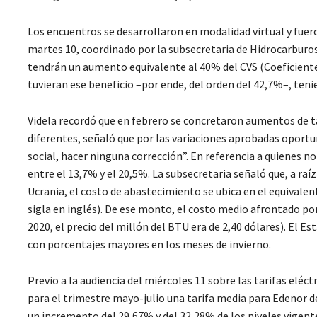
Los encuentros se desarrollaron en modalidad virtual y fueron
martes 10, coordinado por la subsecretaria de Hidrocarburos, 
tendrán un aumento equivalente al 40% del CVS (Coeficiente d
tuvieran ese beneficio –por ende, del orden del 42,7%–, teni
Videla recordó que en febrero se concretaron aumentos de t
diferentes, señaló que por las variaciones aprobadas oportun
social, hacer ninguna corrección”. En referencia a quienes 
entre el 13,7% y el 20,5%. La subsecretaria señaló que, a raí
Ucrania, el costo de abastecimiento se ubica en el equivalen
sigla en inglés). De ese monto, el costo medio afrontado por 
2020, el precio del millón del BTU era de 2,40 dólares). El E
con porcentajes mayores en los meses de invierno.
Previo a la audiencia del miércoles 11 sobre las tarifas eléct
para el trimestre mayo-julio una tarifa media para Edenor de
un incremento del 29,67% y del 32,28% de los niveles vigente