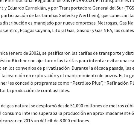
 el Ente Nacional Regulador de Gas (ENARGAS). El transporte es ll
t y Eduardo Eurnekián, y por Transportadora General del Sur (TGS
articipación de las familias Sielecki y Werthein), que conectan la
e la distribución es manejado por nueve empresas: Metrogas, Gas Na
Centro, Ecogas Cuyana, Litoral Gas, Gasnor y Gas NEA, las cuales
mica (enero de 2002), se pesificaron las tarifas de transporte y dist
stor Kirchner no ajustaron las tarifas para intentar evitar una es
o en los convenios de privatización. Durante la década pasada, las
o la inversión en exploración y el mantenimiento de pozos. Esto g
rchner les concedió programas como “Petróleo Plus”, “Refinación Pl
ntar la producción de combustibles.
 de gas natural se desplomó desde 51.000 millones de metros cúbi
, el consumo interno superaba la producción en aproximadamente 
canzar en 2015 un déficit de 8.000 millones.