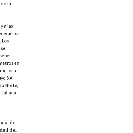
 en la
y a las
generación
. Los
 se
nsener
ómetros en
Transnea
yo S.A.
ora Norte,
 italiana
ncia de
edad del