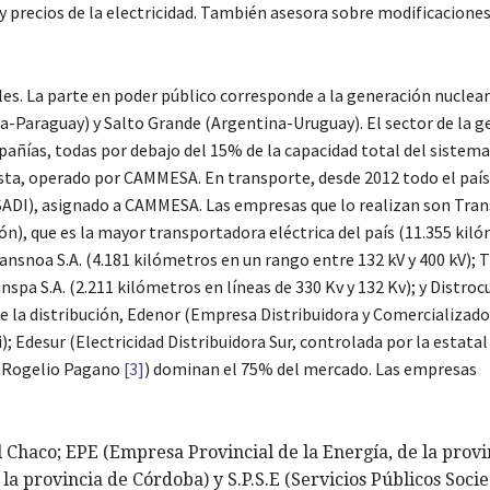
 y precios de la electricidad. También asesora sobre modificaciones
es. La parte en poder público corresponde a la generación nuclear 
na-Paraguay) y Salto Grande (Argentina-Uruguay). El sector de la 
ías, todas por debajo del 15% de la capacidad total del sistema
sta, operado por CAMMESA. En transporte, desde 2012 todo el país
ADI), asignado a CAMMESA. Las empresas que lo realizan son Tra
n), que es la mayor transportadora eléctrica del país (11.355 kil
ansnoa S.A. (4.181 kilómetros en un rango entre 132 kV y 400 kV); 
anspa S.A. (2.211 kilómetros en líneas de 330 Kv y 132 Kv); y Distrocu
r de la distribución, Edenor (Empresa Distribuidora y Comercializad
 Edesur (Electricidad Distribuidora Sur, controlada por la estatal
po Rogelio Pagano
[3]
) dominan el 75% del mercado. Las empresas
l Chaco; EPE (Empresa Provincial de la Energía, de la provi
la provincia de Córdoba) y S.P.S.E (Servicios Públicos Soci