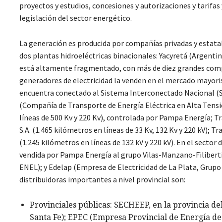
proyectos y estudios, concesiones y autorizaciones y tarifas
legislación del sector energético.
La generación es producida por compañías privadas y estatal
dos plantas hidroeléctricas binacionales: Yacyretá (Argenti
está altamente fragmentado, con más de diez grandes compañ
generadores de electricidad la venden en el mercado mayori
encuentra conectado al Sistema Interconectado Nacional (S
(Compañía de Transporte de Energía Eléctrica en Alta Tensió
líneas de 500 Kv y 220 Kv), controlada por Pampa Energía; Tr
S.A. (1.465 kilómetros en líneas de 33 Kv, 132 Kv y 220 kV); Tr
(1.245 kilómetros en líneas de 132 kV y 220 kV). En el secto
vendida por Pampa Energía al grupo Vilas-Manzano-Filiberti);
ENEL); y Edelap (Empresa de Electricidad de La Plata, Gru
distribuidoras importantes a nivel provincial son:
Provinciales públicas: SECHEEP, en la provincia de
Santa Fe); EPEC (Empresa Provincial de Energía de 