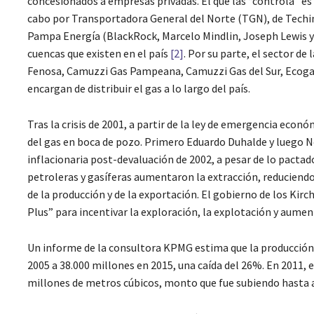
concesionados a empresas privadas. El que las “controla” es
cabo por Transportadora General del Norte (TGN), de Techin
Pampa Energía (BlackRock, Marcelo Mindlin, Joseph Lewis y p
cuencas que existen en el país
[2]
. Por su parte, el sector d
Fenosa, Camuzzi Gas Pampeana, Camuzzi Gas del Sur, Ecogas 
encargan de distribuir el gas a lo largo del país.
Tras la crisis de 2001, a partir de la ley de emergencia econó
del gas en boca de pozo. Primero Eduardo Duhalde y luego Né
inflacionaria post-devaluación de 2002, a pesar de lo pactad
petroleras y gasíferas aumentaron la extracción, reduciend
de la producción y de la exportación. El gobierno de los Ki
Plus” para incentivar la exploración, la explotación y aume
Un informe de la consultora KPMG estima que la producción
2005 a 38.000 millones en 2015, una caída del 26%. En 2011
millones de metros cúbicos, monto que fue subiendo hasta al