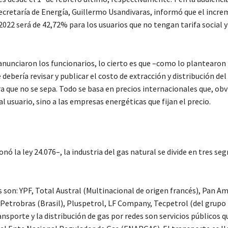
Secretaría de Energía, Guillermo Usandivaras, informó que el incr
l 2022 será de 42,72% para los usuarios que no tengan tarifa social y
 anunciaron los funcionarios, lo cierto es que –como lo plantearon 
 debería revisar y publicar el costo de extracción y distribución del
ara que no se sepa. Todo se basa en precios internacionales que, o
l usuario, sino a las empresas energéticas que fijan el precio.
onó la ley 24.076–, la industria del gas natural se divide en tres s
s son: YPF, Total Austral (Multinacional de origen francés), Pan A
, Petrobras (Brasil), Pluspetrol, LF Company, Tecpetrol (del grupo
nsporte y la distribución de gas por redes son servicios públicos 