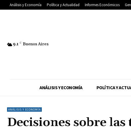
Análisis y Economía
Política y Actualidad
Informes Económicos
Gen
9.1
C
Buenos Aires
ANÁLISIS Y ECONOMÍA
POLÍTICA Y ACTU
ANÁLISIS Y ECONOMÍA
Decisiones sobre las 