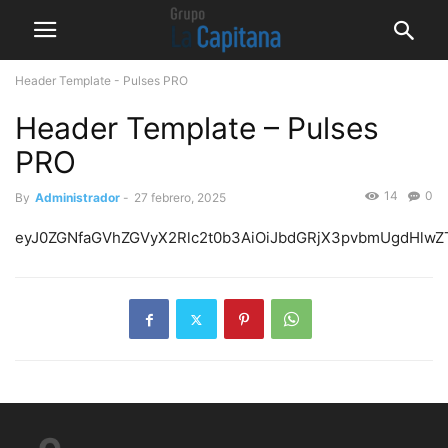
Header Template - Pulses PRO
Header Template – Pulses
PRO
14
0
By
Administrador
-
27 febrero, 2025
eyJ0ZGNfaGVhZGVyX2