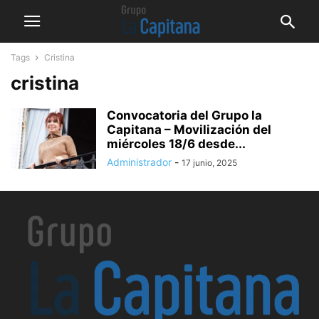
Tags
Cristina
cristina
Convocatoria del Grupo la
Capitana – Movilización del
miércoles 18/6 desde...
Administrador
-
17 junio, 2025