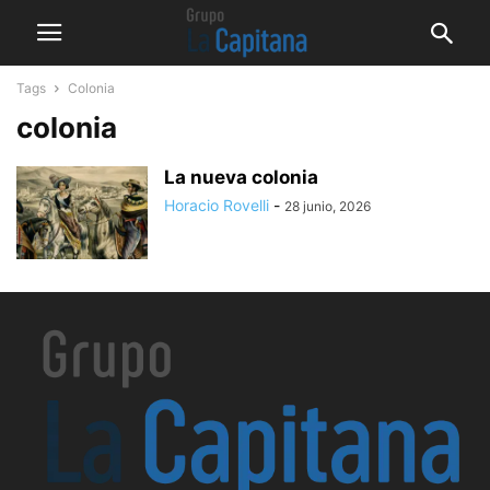
Tags
Colonia
colonia
La nueva colonia
Horacio Rovelli
-
28 junio, 2026