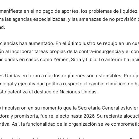
 manifiesta en el no pago de aportes, los problemas de liquidez 
ra las agencias especializadas, y las amenazas de no provisión 
ad.
iciencias han aumentado. En el último lustro se redujo en un cu
 al incorporar tareas propias de la contra-insurgencia y el cont
cidades en casos como Yemen, Siria y Libia. Lo anterior ha inci
nes Unidas en torno a ciertos regímenes son ostensibles. Por e
legal y ejecutividad política respecto al cambio climático; no h
to patentiza el desluce de Naciones Unidas.
íses impulsaron en su momento que la Secretaría General estuvi
dora y promisoria, fue re-electo hasta 2026. Su reciente alocu
iva. Así, la funcionalidad de la organización se ve comprometi