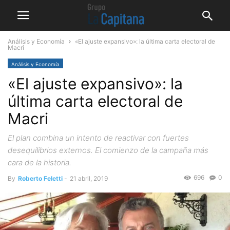
Análisis y Economía
«El ajuste expansivo»: la última carta electoral de
Macri
Análisis y Economía
«El ajuste expansivo»: la
última carta electoral de
Macri
El plan combina un intento de reactivar con fuertes
desequilibrios externos. El comienzo de la campaña más
cara de la historia.
696
0
By
Roberto Feletti
-
21 abril, 2019