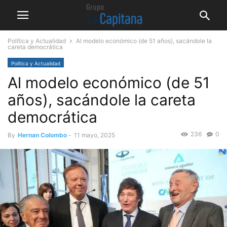
Política y Actualidad
Al modelo económico (de 51 años), sacándole la
careta democrática
Política y Actualidad
Al modelo económico (de 51
años), sacándole la careta
democrática
236
0
By
Hernan Colombo
-
11 mayo, 2025